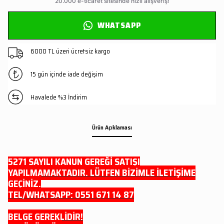
WHATSAPP
6000 TL üzeri ücretsiz kargo
15 gün içinde iade değişim
Havalede %3 İndirim
Ürün Açıklaması
5271 SAYILI KANUN GEREĞİ SATIŞI
YAPILMAMAKTADIR. LÜTFEN BİZİMLE İLETİŞİME
GEÇİNİZ.
TEL/WHATSAPP: 0551 671 14 87
BELGE GEREKLİDİR!