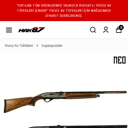
"SATILAN TÜM ÜRÜNLERIMIZ YALNIZCA RUHSATLI YIVSIZ AV
TÜFEKLERI IÇINDIR" YIVSIZ AV TÜFEKLERI IÇIN MAĞAZAMIZI
ZIYARET EDEBILIRSINIZ.
0
Yivsiz Av Tüfekleri
Superpozeler