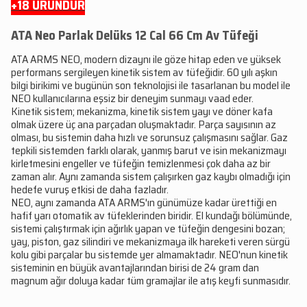
+18 ÜRÜNDÜR
ATA Neo Parlak Delüks 12 Cal 66 Cm Av Tüfeği
ATA ARMS NEO, modern dizaynı ile göze hitap eden ve yüksek
performans sergileyen kinetik sistem av tüfeğidir. 60 yılı aşkın
bilgi birikimi ve bugünün son teknolojisi ile tasarlanan bu model ile
NEO kullanıcılarına eşsiz bir deneyim sunmayı vaad eder.
Kinetik sistem; mekanizma, kinetik sistem yayı ve döner kafa
olmak üzere üç ana parçadan oluşmaktadır. Parça sayısının az
olması, bu sistemin daha hızlı ve sorunsuz çalışmasını sağlar. Gaz
tepkili sistemden farklı olarak, yanmış barut ve isin mekanizmayı
kirletmesini engeller ve tüfeğin temizlenmesi çok daha az bir
zaman alır. Aynı zamanda sistem çalışırken gaz kaybı olmadığı için
hedefe vuruş etkisi de daha fazladır.
NEO, aynı zamanda ATA ARMS'ın günümüze kadar ürettiği en
hafif yarı otomatik av tüfeklerinden biridir. El kundağı bölümünde,
sistemi çalıştırmak için ağırlık yapan ve tüfeğin dengesini bozan;
yay, piston, gaz silindiri ve mekanizmaya ilk hareketi veren sürgü
kolu gibi parçalar bu sistemde yer almamaktadır. NEO'nun kinetik
sisteminin en büyük avantajlarından birisi de 24 gram dan
magnum ağır doluya kadar tüm gramajlar ile atış keyfi sunmasıdır.