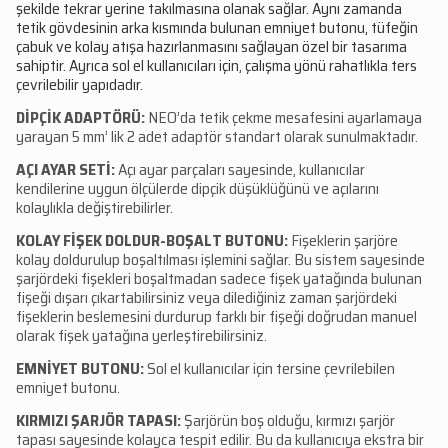
şekilde tekrar yerine takılmasına olanak sağlar. Aynı zamanda
tetik gövdesinin arka kısmında bulunan emniyet butonu, tüfeğin
çabuk ve kolay atışa hazırlanmasını sağlayan özel bir tasarıma
sahiptir. Ayrıca sol el kullanıcıları için, çalışma yönü rahatlıkla ters
çevrilebilir yapıdadır.
DİPÇİK ADAPTÖRÜ:
NEO’da tetik çekme mesafesini ayarlamaya
yarayan 5 mm’ lik 2 adet adaptör standart olarak sunulmaktadır.
AÇI AYAR SETİ:
Açı ayar parçaları sayesinde, kullanıcılar
kendilerine uygun ölçülerde dipçik düşüklüğünü ve açılarını
kolaylıkla değiştirebilirler.
KOLAY FİŞEK DOLDUR-BOŞALT BUTONU:
Fişeklerin şarjöre
kolay doldurulup boşaltılması işlemini sağlar. Bu sistem sayesinde
şarjördeki fişekleri boşaltmadan sadece fişek yatağında bulunan
fişeği dışarı çıkartabilirsiniz veya dilediğiniz zaman şarjördeki
fişeklerin beslemesini durdurup farklı bir fişeği doğrudan manuel
olarak fişek yatağına yerleştirebilirsiniz.
EMNİYET BUTONU:
Sol el kullanıcılar için tersine çevrilebilen
emniyet butonu.
KIRMIZI ŞARJÖR TAPASI:
Şarjörün boş olduğu, kırmızı şarjör
tapası sayesinde kolayca tespit edilir. Bu da kullanıcıya ekstra bir