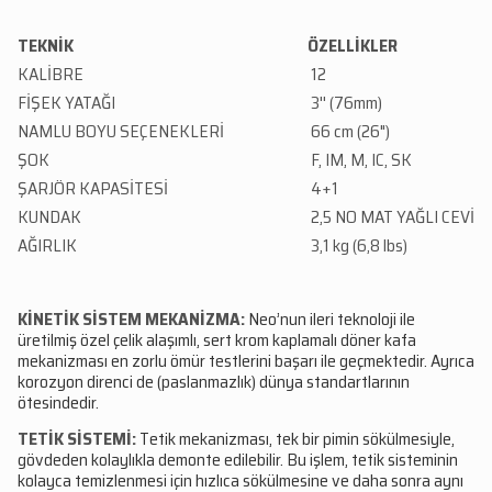
TEKNİK
ÖZELLİKLER
KALİBRE
12
FİŞEK YATAĞI
3'' (76mm)
NAMLU BOYU SEÇENEKLERİ
66 cm (26")
ŞOK
F, IM, M, IC, SK
ŞARJÖR KAPASİTESİ
4+1
KUNDAK
2,5 NO MAT YAĞLI CEVİZ
AĞIRLIK
3,1 kg (6,8 lbs)
KİNETİK SİSTEM MEKANİZMA:
Neo’nun ileri teknoloji ile
üretilmiş özel çelik alaşımlı, sert krom kaplamalı döner kafa
mekanizması en zorlu ömür testlerini başarı ile geçmektedir. Ayrıca
korozyon direnci de (paslanmazlık) dünya standartlarının
ötesindedir.
TETİK SİSTEMİ:
Tetik mekanizması, tek bir pimin sökülmesiyle,
gövdeden kolaylıkla demonte edilebilir. Bu işlem, tetik sisteminin
kolayca temizlenmesi için hızlıca sökülmesine ve daha sonra aynı