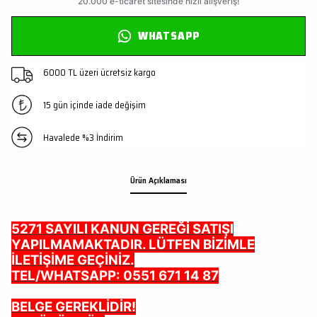
WHATSAPP
6000 TL üzeri ücretsiz kargo
15 gün içinde iade değişim
Havalede %3 İndirim
Ürün Açıklaması
5271 SAYILI KANUN GEREĞİ SATIŞI
YAPILMAMAKTADIR. LÜTFEN BİZİMLE
İLETİŞİME GEÇİNİZ.
TEL/WHATSAPP: 0551 671 14 87
BELGE GEREKLİDİR!