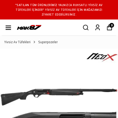
"SATILAN TÜM ÜRÜNLERIMIZ YALNIZCA RUHSATLI YIVSIZ AV
TÜFEKLERI IÇINDIR" YIVSIZ AV TÜFEKLERI IÇIN MAĞAZAMIZI
ZIYARET EDEBILIRSINIZ.
0
Yivsiz Av Tüfekleri
Superpozeler