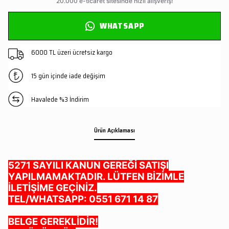
WHATSAPP
6000 TL üzeri ücretsiz kargo
15 gün içinde iade değişim
Havalede %3 İndirim
Ürün Açıklaması
5271 SAYILI KANUN GEREĞİ SATIŞI
YAPILMAMAKTADIR. LÜTFEN BİZİMLE
İLETİŞİME GEÇİNİZ.
TEL/WHATSAPP: 0551 671 14 87
BELGE GEREKLİDİR!