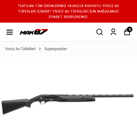
"SATILAN TÜM ÜRÜNLERIMIZ YALNIZCA RUHSATLI YIVSIZ AV
TÜFEKLERI IÇINDIR" YIVSIZ AV TÜFEKLERI IÇIN MAĞAZAMIZI
ZIYARET EDEBILIRSINIZ.
0
Yivsiz Av Tüfekleri
Superpozeler