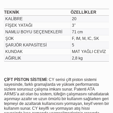
TEKNİK
ÖZELLİKLER
KALİBRE
20
FİŞEK YATAĞI
3''
NAMLU BOYU SEÇENEKLERİ
71 cm
ŞOK
F, IM, M, IC, SK
ŞARJÖR KAPASİTESİ
5
KUNDAK
MAT YAĞLI CEVİZ
AĞIRLIK
2,8 kg
ÇİFT PİSTON SİSTEMİ:
CY serisi çift piston sistemi
sayesinde, farklı gramajlarda ve yüksek performansta
sizlere sorunsuz çalışma imkanı sunar. Patenti ATA
ARMS’a ait olan bu sistem, tüfeğin çalışmasını rahatlatarak
aşınmayı azaltır ve uzun ömürlü bir kullanım sağlarken geri
tepmeyi de azaltarak kullanıcısını yormayan, keyif veren bir
kullanım sunar. CY keyifli ve yormayan atış hissi