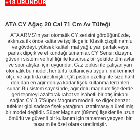
+18 ÜRÜNDÜR
ATA CY Ağaç 20 Cal 71 Cm Av Tüfeği
ATA ARMS’ın yarı otomatik CY serisini gördüğünüzde,
aklınıza ilk önce kalite ve işçilik gelir. Klasik çizgili namlu
ve gövdeyi, yüksek kaliteli mat yağlı, yarı parlak veya
parlak dipçik ve el kundağı tamamlar. CY Serisi; dizaynı,
güvenli sistemi ve hafifiği ile kusursuz bir şekilde tüm avlar
ve spor atışları için uygundur. Gaz tepkisi ile çalışan yarı
otomatik bu model, her türlü kullanıcıya uygun, mükemmel
ölçü ve ağırlıkta üretilmiştir. Çift piston özelliği ile size hafif
doludan en ağır doluya kadar fişek kullanma tercihleri
sunar. Bu sistem sayesinde, ağır dolu magnum fişeklerde
geri tepmeyi azaltarak rahat ve isabetli bir atış imkanı
sağlar. CY 3,5”Süper Magnum modeli ise diğer benzer
tüfekler gibi sadece fişek yatağının uzatılmasıyla üretilmiş
bir model değildir. Süper Magnum (89mm) fişekler ile uzun
ömürlü ve güvenli bir kullanım için tamamen yepyeni bir
tasarım ile özel olarak üretilmiştir.