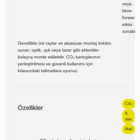
veya
blow-
forward
etkisi
sunabilir.
Genellikle üst raylar ve aksesuar montaj imkânı
sunar; optik, ışık veya lazer gibi eklentiler
kolayca monte edilebilir. CO₂ kartuşlarının
yerleştirilmesi ve güvenli kullanımı için
kılavuzdaki talimatlara uyunuz.
CO₂
Özellikler
6
mm
Rail