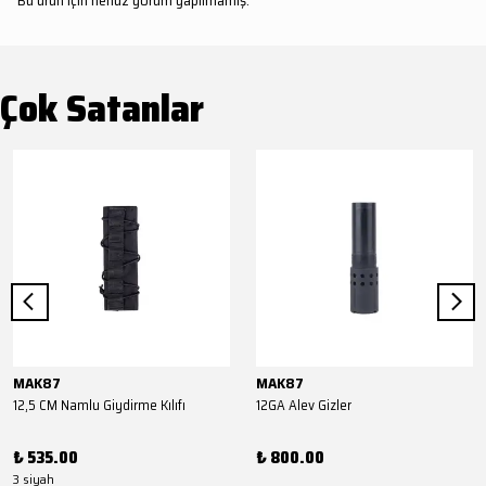
Bu ürün için henüz yorum yapılmamış.
Çok Satanlar
MAK87
MAK87
12,5 CM Namlu Giydirme Kılıfı
12GA Alev Gizler
₺ 535.00
₺ 800.00
3 siyah