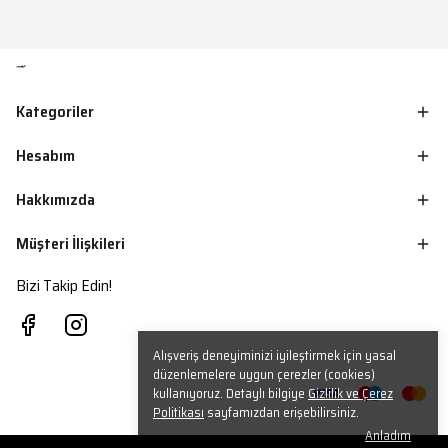
Kategoriler
Hesabım
Hakkımızda
Müşteri İlişkileri
Bizi Takip Edin!
Alışveriş deneyiminizi iyileştirmek için yasal
düzenlemelere uygun çerezler (cookies)
kullanıyoruz. Detaylı bilgiye
Gizlilik ve Çerez
Politikası
sayfamızdan erişebilirsiniz.
Anladım