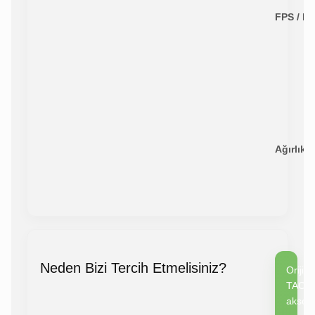
FPS / En
Ağırlık:
Neden Bizi Tercih Etmelisiniz?
Orijin
TAC6
akses