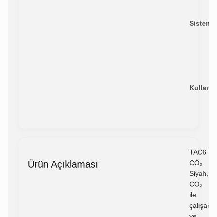
Sistem:
Kullanı
TAC6
Ürün Açıklaması
CO₂
Siyah,
CO₂
ile
çalışan
ve