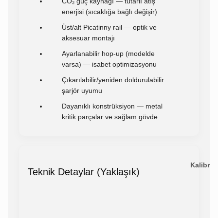
CO₂ güç kaynağı — tutarlı atış
enerjisi (sıcaklığa bağlı değişir)
Üst/alt Picatinny rail — optik ve
aksesuar montajı
Ayarlanabilir hop-up (modelde
varsa) — isabet optimizasyonu
Çıkarılabilir/yeniden doldurulabilir
şarjör uyumu
Dayanıklı konstrüksiyon — metal
kritik parçalar ve sağlam gövde
Kalibre:
Teknik Detaylar (Yaklaşık)