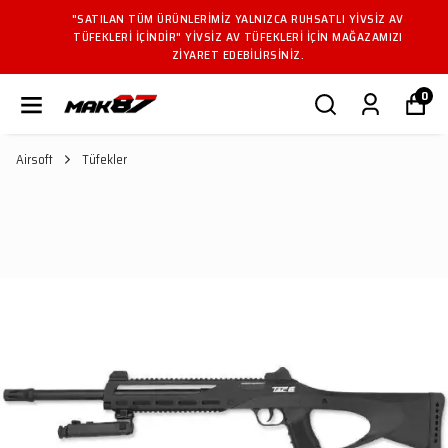
"SATILAN TÜM ÜRÜNLERIMIZ YALNIZCA RUHSATLI YIVSIZ AV
TÜFEKLERI IÇINDIR" YIVSIZ AV TÜFEKLERI IÇIN MAĞAZAMIZI
ZIYARET EDEBILIRSINIZ.
0
Airsoft
Tüfekler