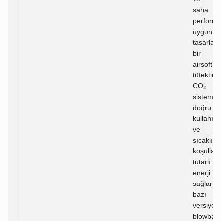
saha
perform
uygun
tasarlan
bir
airsoft
tüfektir.
CO₂
sistemi,
doğru
kullanım
ve
sıcaklık
koşullar
tutarlı
enerji
sağlar;
bazı
versiyonl
blowbac