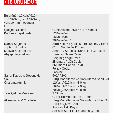
+18 ÜRÜNDÜR
Bu ürünün 12Kal(A612),
16Kal(A616), 20Kal(A620)
versiyonları mevcuttur
!
Çalışma Sistemi:
Gazlı Sistem, Yivsiz Yarı-Otomatik
Kalibre & Fişek Yatağı:
12Kal-76mm
16Kal-70mm
20Kal-76mm*
Namlu Seçenekleri:
Slug 61cm* / Şeritli 61cm / 66cm / 71cm / 7
Toplam Uzunluk:
61cm Namlu ile 113cm
Makyaj Seçenekleri:
Ahşap* / Sentetik / Kamuflaj / Cerakote
Ahşap Seçenekleri:
Standart Saten Ceviz
Seçilmiş Yağlı Ceviz
2Numara Yağlı Ceviz*
3Numara Parlak Ceviz
Fonex Ceviz
Lamine
Şarjör Kapasite Seçenekleri:
5+1* / 2+1
Şok:
Slug Modellerde ve Namlularda Sabit Silind
Ortalama Ağırlık:
12Kal_A612 için ~3,0 kg
16Kal_A616 için ~2,9 kg
20Kal_A620 için ~2,8 kg
Tetik Çekme Mesafesi:
370mm
Genç Tip Modellerde 320mm
Aksesuarlar & Özellikler:
Slug Modellerde ve Namlularda Fiber Optik A
Dipçik Açı Ayar Seti
Armsan Askı Kayışı
Armsan Sert Plastik Taşıma Çantası