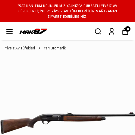
"SATILAN TÜM ÜRÜNLERIMIZ YALNIZCA RUHSATLI YIVSIZ AV
TÜFEKLERI IÇINDIR" YIVSIZ AV TÜFEKLERI IÇIN MAĞAZAMIZI
ZIYARET EDEBILIRSINIZ.
0
Yivsiz Av Tüfekleri
Yarı Otomatik