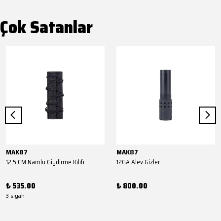
Çok Satanlar
MAK87
MAK87
12,5 CM Namlu Giydirme Kılıfı
12GA Alev Gizler
₺ 535.00
₺ 800.00
3 siyah