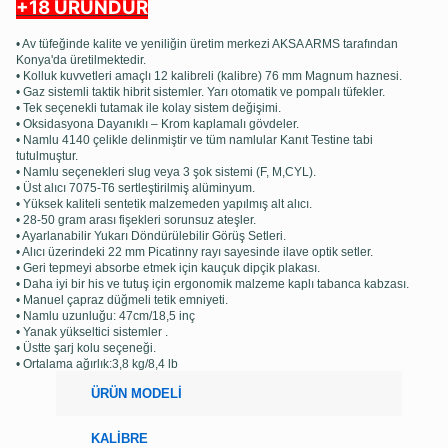
+18 ÜRÜNDÜR
• Av tüfeğinde kalite ve yeniliğin üretim merkezi AKSA ARMS tarafından
Konya'da üretilmektedir.
• Kolluk kuvvetleri amaçlı 12 kalibreli (kalibre) 76 mm Magnum haznesi.
• Gaz sistemli taktik hibrit sistemler. Yarı otomatik ve pompalı tüfekler.
• Tek seçenekli tutamak ile kolay sistem değişimi.
• Oksidasyona Dayanıklı – Krom kaplamalı gövdeler.
• Namlu 4140 çelikle delinmiştir ve tüm namlular Kanıt Testine tabi
tutulmuştur.
• Namlu seçenekleri slug veya 3 şok sistemi (F, M,CYL).
• Üst alıcı 7075-T6 sertleştirilmiş alüminyum.
• Yüksek kaliteli sentetik malzemeden yapılmış alt alıcı.
• 28-50 gram arası fişekleri sorunsuz ateşler.
• Ayarlanabilir Yukarı Döndürülebilir Görüş Setleri.
• Alıcı üzerindeki 22 mm Picatinny rayı sayesinde ilave optik setler.
• Geri tepmeyi absorbe etmek için kauçuk dipçik plakası.
• Daha iyi bir his ve tutuş için ergonomik malzeme kaplı tabanca kabzası.
• Manuel çapraz düğmeli tetik emniyeti.
• Namlu uzunluğu: 47cm/18,5 inç
• Yanak yükseltici sistemler .
• Üstte şarj kolu seçeneği.
• Ortalama ağırlık:3,8 kg/8,4 lb
ÜRÜN MODELİ
KALİBRE