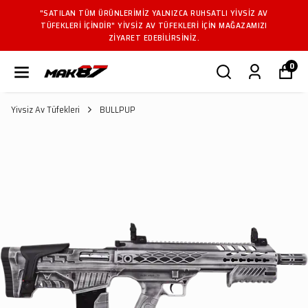
"SATILAN TÜM ÜRÜNLERIMIZ YALNIZCA RUHSATLI YIVSIZ AV
TÜFEKLERI IÇINDIR" YIVSIZ AV TÜFEKLERI IÇIN MAĞAZAMIZI
ZIYARET EDEBILIRSINIZ.
0
Yivsiz Av Tüfekleri
BULLPUP