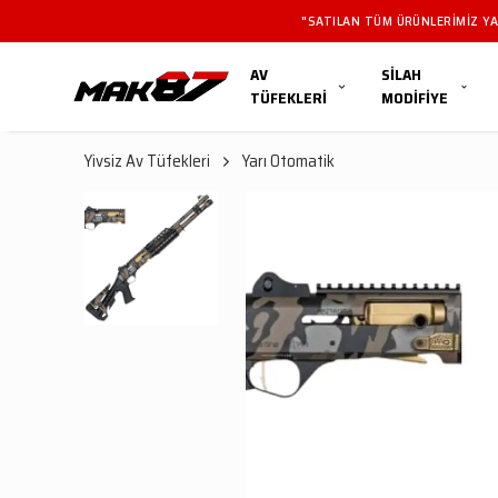
 TÜFEKLERI IÇIN MAĞAZAMIZI ZIYARET EDEBILIRSINIZ.
AV
SİLAH
TÜFEKLERİ
MODİFİYE
Yivsiz Av Tüfekleri
Yarı Otomatik