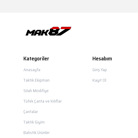
Kategoriler
Hesabım
Anasayfa
Giriş Yap
Taktik Ekipman
Kayıt Ol
Silah Modifiye
Tüfek Çanta ve Kılıflar
Çantalar
Taktik Giyim
Balistik Ürünler