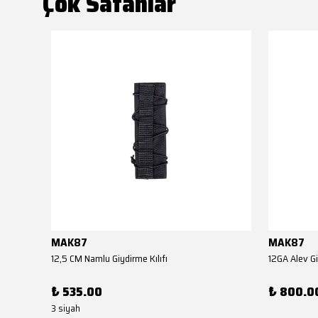
Çok Satanlar
MAK87
MAK87
12,5 CM Namlu Giydirme Kılıfı
12GA Alev Gi
₺ 535.00
₺ 800.0
3 siyah