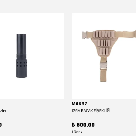
MAK87
zler
12GA BACAK FİŞEKLİĞİ
0
₺ 600.00
1 Renk