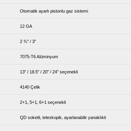
Otomatik ayarlı pistonlu gaz sistemi
12 GA
2 ¾” / 3”
7075-T6 Alüminyum
13” / 18.5” / 20” / 24” seçenekli
4140 Çelik
2+1, 5+1, 6+1 seçenekli
QD soketli, teleskopik, ayarlanabilir yanaklıklı