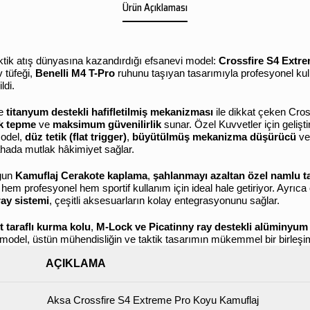
Ürün Açıklaması
ktik atış dünyasına kazandırdığı efsanevi model:
Crossfire S4 Extr
 tüfeği,
Benelli M4 T-Pro
ruhunu taşıyan tasarımıyla profesyonel kulla
ldi.
ve
titanyum destekli hafifletilmiş mekanizması
ile dikkat çeken Cros
k tepme
ve
maksimum güvenilirlik
sunar. Özel Kuvvetler için gelişt
model,
düz tetik (flat trigger)
,
büyütülmüş mekanizma düşürücü
v
sahada mutlak hâkimiyet sağlar.
ygun
Kamuflaj Cerakote kaplama
,
şahlanmayı azaltan özel namlu t
 hem profesyonel hem sportif kullanım için ideal hale getiriyor. Ayrıca
ray sistemi
, çeşitli aksesuarların kolay entegrasyonunu sağlar.
ft taraflı kurma kolu
,
M-Lock ve Picatinny ray destekli alüminyum
 model, üstün mühendisliğin ve taktik tasarımın mükemmel bir birleşim
AÇIKLAMA
Aksa Crossfire S4 Extreme Pro Koyu Kamuflaj