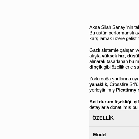
Aksa Silah Sanayi’nin ta
Bu üstün performanslı av
karşılamak üzere geliştiri
Gazlı sistemle çalışan 
atışta
yüksek hız
,
düşü
alınarak tasarlanan bu 
dipçik
gibi özelliklerle 
Zorlu doğa şartlarına u
yanaklık
, Crossfire S4’ü
yerleştirilmiş
Picatinny 
Acil durum fişekliği
,
çi
detaylarla donatılmış bu
ÖZELLIK
Model