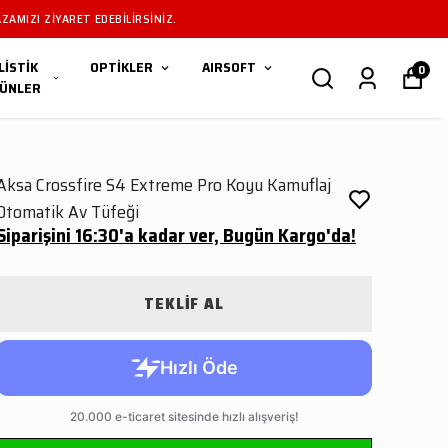
 TÜM ÜRÜNLERIMIZ YALNIZCA RUHSATLI YIVSIZ AV TÜFEKLERI IÇINDIR" YIVSIZ AV
LİSTİK
OPTİKLER
AIRSOFT
0
ÜNLER
Aksa Crossfire S4 Extreme Pro Koyu Kamuflaj
Otomatik Av Tüfeği
Siparişini 16:30'a kadar ver, Bugün Kargo'da!
TEKLİF AL