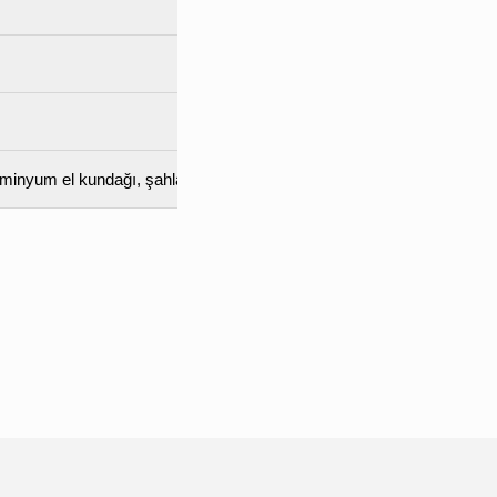
üminyum el kundağı, şahlanma azaltıcı namlu