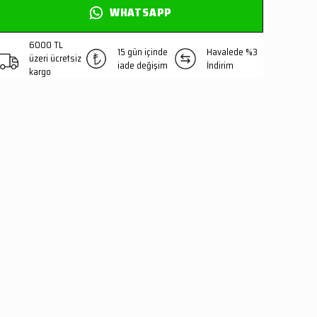
WHATSAPP
6000 TL
15 gün içinde
Havalede %3
üzeri ücretsiz
iade değişim
İndirim
kargo