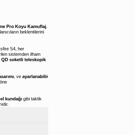
eme Pro Koyu Kamuflaj
.
nıcıların beklentilerini
sfire S4, her
irilen sistemden ilham
e
QD soketli teleskopik
asarımı
, ve
ayarlanabilir
 öne
 el kundağı
gibi taktik
idir.