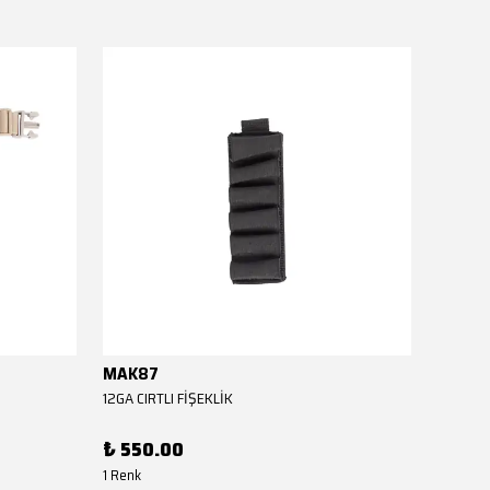
MAK87
MAK8
12GA CIRTLI FİŞEKLİK
12GA CIR
₺ 550.00
₺ 550
1 Renk
1 Renk