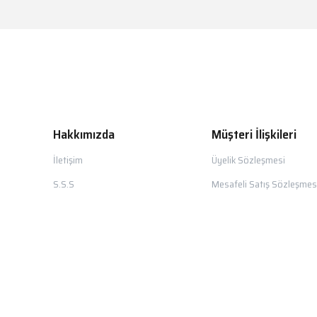
Hakkımızda
Müşteri İlişkileri
İletişim
Üyelik Sözleşmesi
S.S.S
Mesafeli Satış Sözleşmes