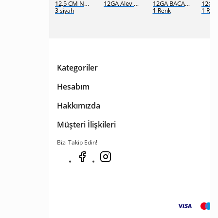
12,5 CM Namlu Giydirme Kılıfı
12GA Alev Gizler
12GA BACAK FİŞEKLİĞİ
3 siyah
1 Renk
1 Ren
Kategoriler
Hesabım
Hakkımızda
Müşteri İlişkileri
Bizi Takip Edin!