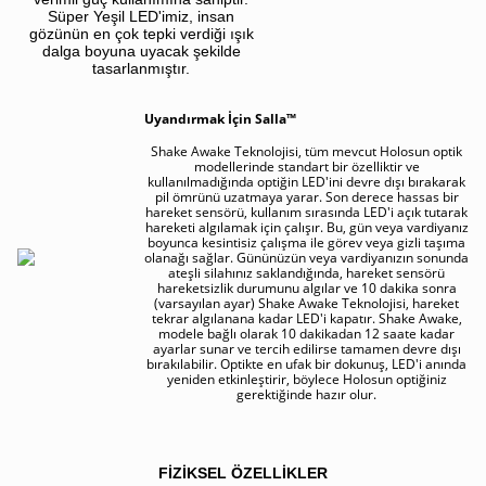
Süper Yeşil LED'imiz, insan
gözünün en çok tepki verdiği ışık
dalga boyuna uyacak şekilde
tasarlanmıştır.
Uyandırmak İçin Salla™
Shake Awake Teknolojisi, tüm mevcut Holosun optik
modellerinde standart bir özelliktir ve
kullanılmadığında optiğin LED'ini devre dışı bırakarak
pil ömrünü uzatmaya yarar. Son derece hassas bir
hareket sensörü, kullanım sırasında LED'i açık tutarak
hareketi algılamak için çalışır. Bu, gün veya vardiyanız
boyunca kesintisiz çalışma ile görev veya gizli taşıma
olanağı sağlar. Gününüzün veya vardiyanızın sonunda
ateşli silahınız saklandığında, hareket sensörü
hareketsizlik durumunu algılar ve 10 dakika sonra
(varsayılan ayar) Shake Awake Teknolojisi, hareket
tekrar algılanana kadar LED'i kapatır. Shake Awake,
modele bağlı olarak 10 dakikadan 12 saate kadar
ayarlar sunar ve tercih edilirse tamamen devre dışı
bırakılabilir. Optikte en ufak bir dokunuş, LED'i anında
yeniden etkinleştirir, böylece Holosun optiğiniz
gerektiğinde hazır olur.
FİZİKSEL ÖZELLİKLER