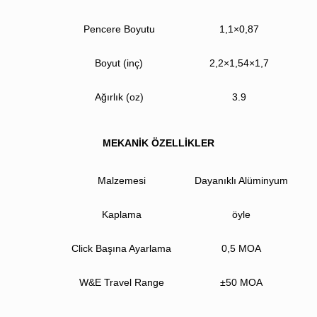
Pencere Boyutu
1,1×0,87
Boyut (inç)
2,2×1,54×1,7
Ağırlık (oz)
3.9
MEKANİK ÖZELLİKLER
Malzemesi
Dayanıklı Alüminyum
Kaplama
öyle
Click Başına Ayarlama
0,5 MOA
W&E Travel Range
±50 MOA