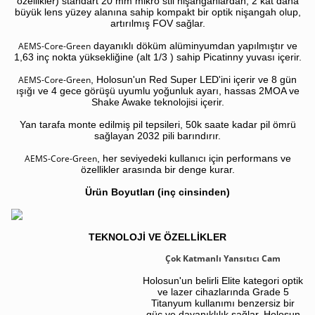
özellikler) standart 20 mm mikro stil nişangahlardan, 2 kat daha
büyük lens yüzey alanına sahip kompakt bir optik nişangah olup,
artırılmış FOV sağlar.
AEMS-Core-Green
dayanıklı döküm alüminyumdan yapılmıştır ve
1,63 inç nokta yüksekliğine (alt 1/3 ) sahip Picatinny yuvası içerir.
AEMS-Core-Green
, Holosun'un Red Super LED'ini içerir ve 8 gün
ışığı ve 4 gece görüşü uyumlu yoğunluk ayarı, hassas 2MOA ve
Shake Awake teknolojisi içerir.
Yan tarafa monte edilmiş pil tepsileri, 50k saate kadar pil ömrü
sağlayan 2032 pili barındırır.
AEMS-Core-Green
,
her seviyedeki kullanıcı için performans ve
özellikler arasında bir denge kurar.
Ürün Boyutları (inç cinsinden)
TEKNOLOJİ VE ÖZELLİKLER
Çok Katmanlı Yansıtıcı Cam
Holosun'un belirli Elite kategori optik
ve lazer cihazlarında Grade 5
Titanyum kullanımı benzersiz bir
güç ve dayanıklılık sağlar. Holosun