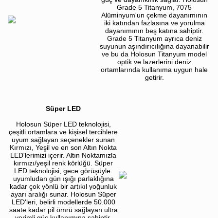
Grade 5 Titanyum, 7075
Alüminyum'un çekme dayanımının
iki katından fazlasına ve yorulma
dayanımının beş katına sahiptir.
Grade 5 Titanyum ayrıca deniz
suyunun aşındırıcılığına dayanabilir
ve bu da Holosun Titanyum model
optik ve lazerlerini deniz
ortamlarında kullanıma uygun hale
getirir.
Süper LED
Holosun Süper LED teknolojisi,
çeşitli ortamlara ve kişisel tercihlere
uyum sağlayan seçenekler sunan
Kırmızı, Yeşil ve en son Altın Nokta
LED'lerimizi içerir. Altın Noktamızla
kırmızı/yeşil renk körlüğü. Süper
LED teknolojisi, gece görüşüyle ​​
uyumludan gün ışığı parlaklığına
kadar çok yönlü bir artıkıl yoğunluk
ayarı aralığı sunar. Holosun Süper
LED'leri, belirli modellerde 50.000
saate kadar pil ömrü sağlayan ultra
verimli güç kullanımına sahiptir.