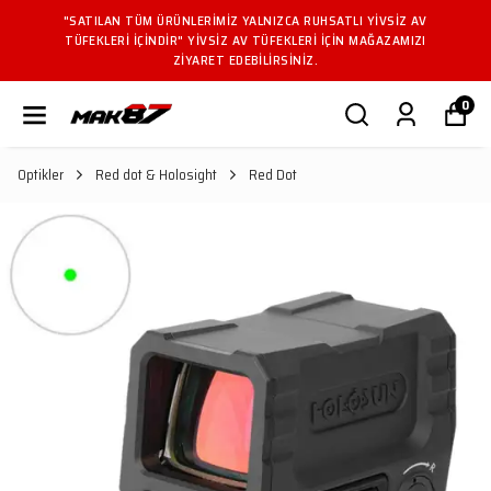
"SATILAN TÜM ÜRÜNLERIMIZ YALNIZCA RUHSATLI YIVSIZ AV
TÜFEKLERI IÇINDIR" YIVSIZ AV TÜFEKLERI IÇIN MAĞAZAMIZI
ZIYARET EDEBILIRSINIZ.
0
Optikler
Red dot & Holosight
Red Dot