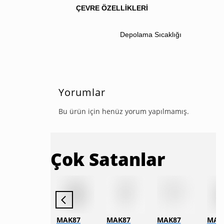
ÇEVRE ÖZELLİKLERİ
Depolama Sıcaklığı
Yorumlar
Bu ürün için henüz yorum yapılmamış.
Çok Satanlar
AKSA EL KUNDAĞI(Benelli M4 Tipi YİVSİZ TÜFEK YEDEK PARÇASI)
MAK87
MAK87
MAK87
MAK