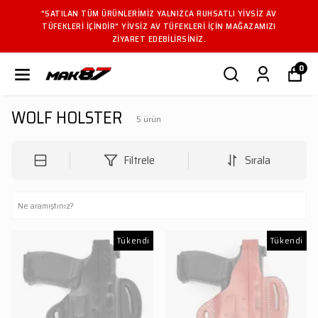
"SATILAN TÜM ÜRÜNLERIMIZ YALNIZCA RUHSATLI YIVSIZ AV
TÜFEKLERI IÇINDIR" YIVSIZ AV TÜFEKLERI IÇIN MAĞAZAMIZI
ZIYARET EDEBILIRSINIZ.
0
WOLF HOLSTER
5
ürün
Filtrele
Sırala
Tükendi
Tükendi