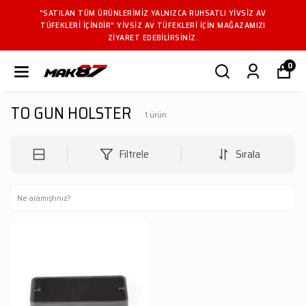
"SATILAN TÜM ÜRÜNLERIMIZ YALNIZCA RUHSATLI YIVSIZ AV
TÜFEKLERI IÇINDIR" YIVSIZ AV TÜFEKLERI IÇIN MAĞAZAMIZI
ZIYARET EDEBILIRSINIZ.
0
TO GUN HOLSTER
1
ürün
Filtrele
Sırala