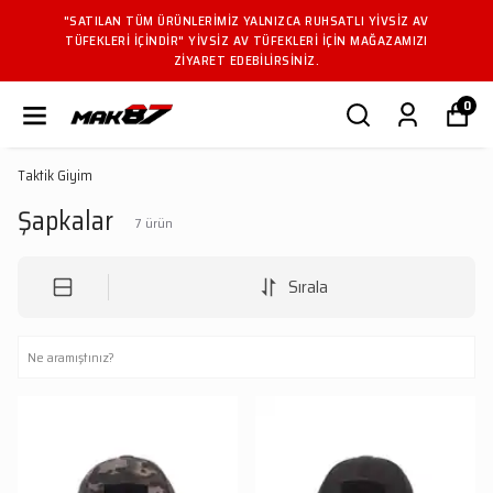
Z YALNIZCA RUHSATLI YIVSIZ AV
"SATILAN TÜM ÜRÜNLERIMI
Z AV TÜFEKLERI IÇIN MAĞAZAMIZI
TÜFEKLERI IÇINDIR" YIVSI
EDEBILIRSINIZ.
ZIYARET 
0
Taktik Giyim
Şapkalar
7
ürün
Sırala