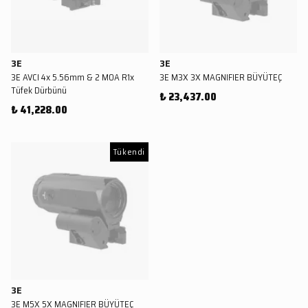
3E
3E
3E AVCI 4x 5.56mm & 2 MOA R1x
3E M3X 3X MAGNIFIER BÜYÜTEÇ
Tüfek Dürbünü
₺ 23,437.00
₺ 41,228.00
Tükendi
3E
3E M5X 5X MAGNIFIER BÜYÜTEÇ