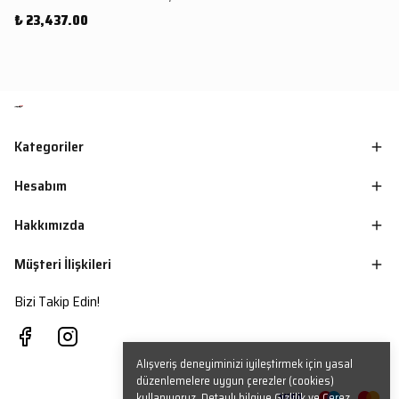
₺ 23,437.00
Kategoriler
Hesabım
Hakkımızda
Müşteri İlişkileri
Bizi Takip Edin!
Alışveriş deneyiminizi iyileştirmek için yasal
düzenlemelere uygun çerezler (cookies)
kullanıyoruz. Detaylı bilgiye
Gizlilik ve Çerez