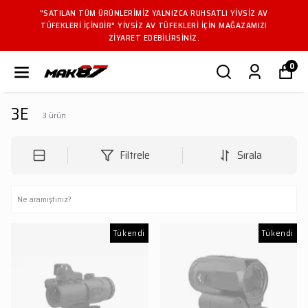
"SATILAN TÜM ÜRÜNLERIMIZ YALNIZCA RUHSATLI YIVSIZ AV
TÜFEKLERI IÇINDIR" YIVSIZ AV TÜFEKLERI IÇIN MAĞAZAMIZI
ZIYARET EDEBILIRSINIZ.
0
3E
3
ürün
Filtrele
Sırala
Tükendi
Tükendi